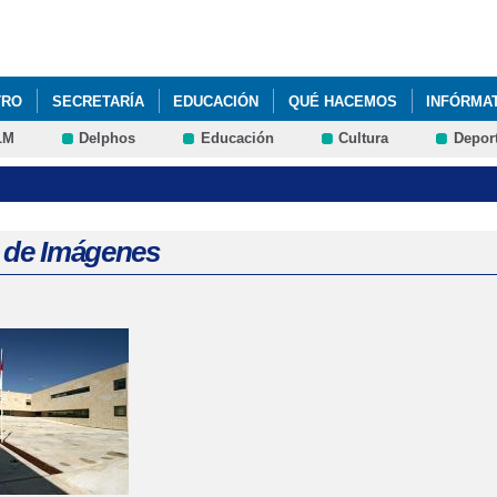
Pasar al
contenido
principal
TRO
SECRETARÍA
EDUCACIÓN
QUÉ HACEMOS
INFÓRMA
LM
Delphos
Educación
Cultura
Depor
a de Imágenes