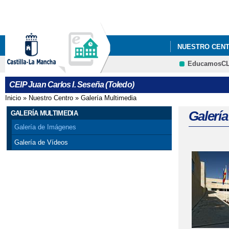
NUESTRO CEN
EducamosC
CEIP Juan Carlos I. Seseña (Toledo)
Inicio
»
Nuestro Centro
»
Galería Multimedia
Se encuentra usted aquí
Galerí
GALERÍA MULTIMEDIA
Galería de Imágenes
Galería de Vídeos